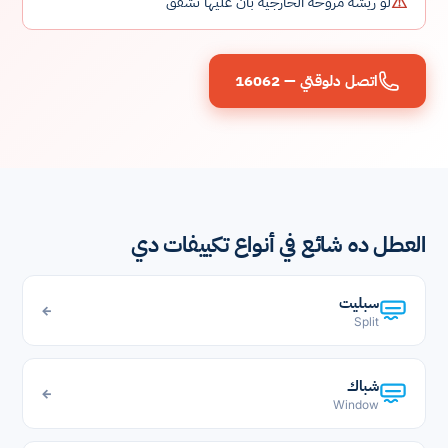
⚠
لو ريشة مروحة الخارجية بان عليها تشقق
اتصل دلوقتي — 16062
العطل ده شائع في أنواع تكييفات دي
سبليت
←
Split
شباك
←
Window