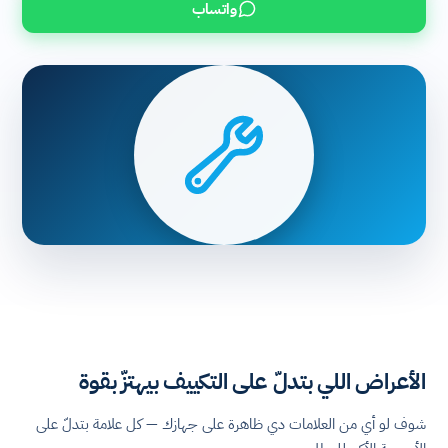
واتساب
الأعراض اللي بتدلّ على التكييف بيهتزّ بقوة
شوف لو أي من العلامات دي ظاهرة على جهازك — كل علامة بتدلّ على