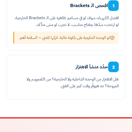
افحص الـ Brackets
1
افصل الكهرباء، شوف لو في مسامير ظاهرة على الـ Brackets الخارجية.
لو ارتخت، شدّها بمفتاح مناسب. لا تجرب لو مش متأكد.
لو الوحدة الخارجية على بلكونة عالية، اتركها للفني — السلامة أهم.
حدّد منشأ الاهتزاز
2
هل الاهتزاز من الوحدة الداخلية ولا الخارجية؟ من الكمبروسر ولا
المروحة؟ ده هيوفّر وقت كبير على الفني.