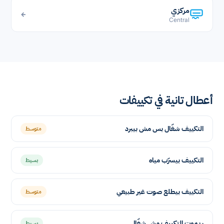
مركزي
←
Central
أعطال تانية في تكييفات
التكييف شغّال بس مش بيبرد
متوسط
التكييف بيسرّب مياه
بسيط
التكييف بيطلع صوت غير طبيعي
متوسط
ريموت التكييف مش شغّال
بسيط