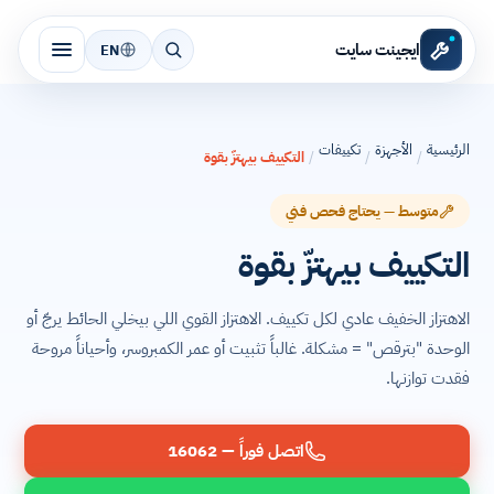
ايجينت سايت
EN
الرئيسية
الأجهزة
تكييفات
/
/
/
التكييف بيهتزّ بقوة
متوسط — يحتاج فحص فني
التكييف بيهتزّ بقوة
الاهتزاز الخفيف عادي لكل تكييف. الاهتزاز القوي اللي بيخلي الحائط يرجّ أو
الوحدة "بترقص" = مشكلة. غالباً تثبيت أو عمر الكمبروسر، وأحياناً مروحة
فقدت توازنها.
اتصل فوراً — 16062