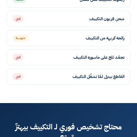
شحن فريون التكييف
فني
رائحة كريهة من التكييف
متوسط
تجمّد ثلج على ماسورة التكييف
فني
القاطع بينزل لمّا تشغّل التكييف
فني
محتاج تشخيص فوري لـ التكييف بيهتزّ