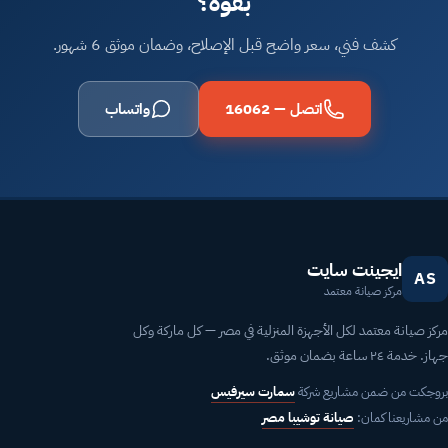
بقوة؟
كشف فني، سعر واضح قبل الإصلاح، وضمان موثق 6 شهور.
اتصل — 16062
واتساب
ايجينت سايت
AS
مركز صيانة معتمد
مركز صيانة معتمد لكل الأجهزة المنزلية في مصر — كل ماركة وكل
جهاز. خدمة ٢٤ ساعة بضمان موثق.
بروجكت من ضمن مشاريع شركة
سمارت سيرفيس
من مشاريعنا كمان:
صيانة توشيبا مصر