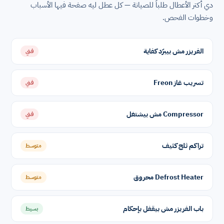
دي أكتر الأعطال طلباً للصيانة — كل عطل ليه صفحة فيها الأسباب
وخطوات الفحص.
الفريزر مش بيبرّد كفاية
فني
تسريب غاز Freon
فني
Compressor مش بيشتغل
فني
تراكم ثلج كثيف
متوسط
Defrost Heater محروق
متوسط
باب الفريزر مش بيقفل بإحكام
بسيط