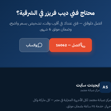
محتاج فني ديب فريزر في الشرقية؟
اتصل دلوقتي — فني عندك في أقرب وقت، تشخيص بسعر واضح،
وضمان موثق 6 شهور.
اتصل — 16062
واتساب
ايجينت سايت
AS
مركز صيانة معتمد
مركز صيانة معتمد لكل الأجهزة المنزلية في مصر — كل ماركة وكل
جهاز. خدمة ٢٤ ساعة بضمان موثق.