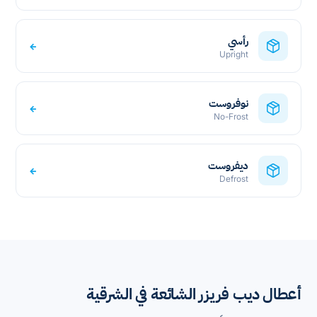
رأسي
←
Upright
نوفروست
←
No-Frost
ديفروست
←
Defrost
أعطال ديب فريزر الشائعة في الشرقية