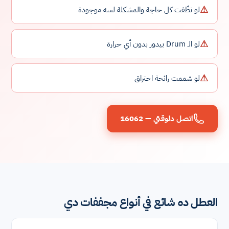
⚠
لو نظّفت كل حاجة والمشكلة لسه موجودة
⚠
لو الـ Drum بيدور بدون أي حرارة
⚠
لو شممت رائحة احتراق
اتصل دلوقتي — 16062
العطل ده شائع في أنواع مجففات دي