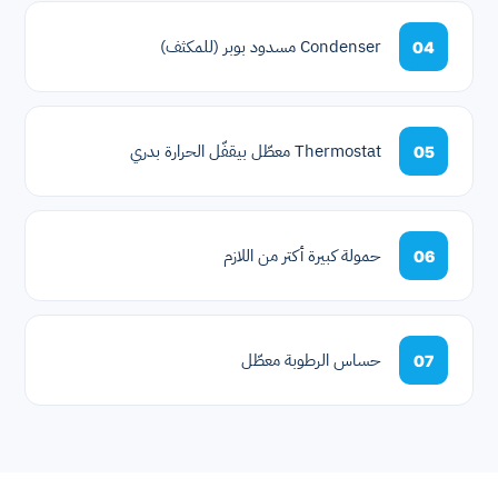
Condenser مسدود بوبر (للمكثف)
04
Thermostat معطّل بيقفّل الحرارة بدري
05
حمولة كبيرة أكتر من اللازم
06
حساس الرطوبة معطّل
07