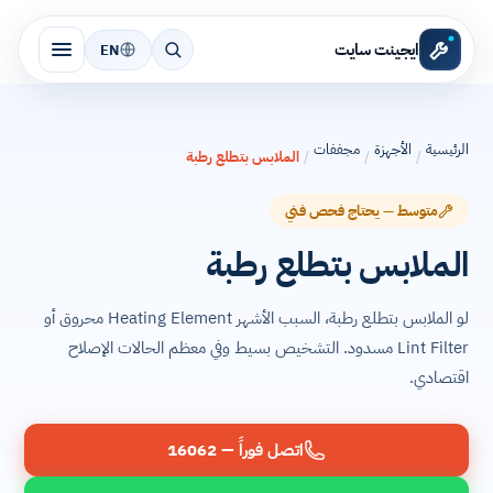
ايجينت سايت
EN
الرئيسية
الأجهزة
مجففات
/
/
/
الملابس بتطلع رطبة
متوسط — يحتاج فحص فني
الملابس بتطلع رطبة
لو الملابس بتطلع رطبة، السبب الأشهر Heating Element محروق أو
Lint Filter مسدود. التشخيص بسيط وفي معظم الحالات الإصلاح
اقتصادي.
اتصل فوراً — 16062