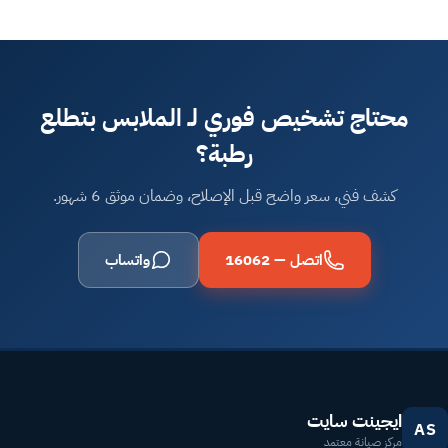
محتاج تشخيص فوري لـ الملابس بتطلع
رطبة؟
كشف فني، سعر واضح قبل الإصلاح، وضمان موثق 6 شهور.
اتصل — 16062
واتساب
ايجينت سايت
AS
مركز صيانة معتمد