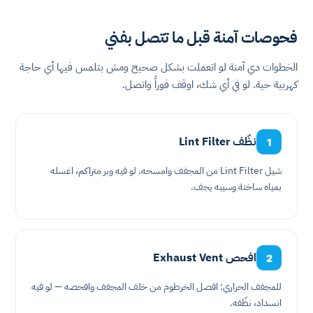
فحوصات آمنة قبل ما تتصل بفني
الخطوات دي آمنة لو اتعملت بشكل صحيح ومش بتلمس فيها أي حاجة
كهربية حية. لو في أي شك، اوقف فوراً واتصل.
نظّف Lint Filter
1
شيل Lint Filter من المجفف وامسحه. لو فيه وبر متراكم، اغسله
بمياه ساخنة وسيبه يجف.
افحص Exhaust Vent
2
للمجفف الحراري: افصل الخرطوم من خلف المجفف وافحصه — لو فيه
انسداد، نظّفه.