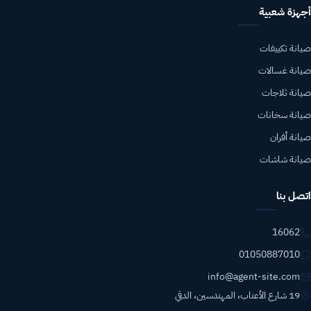
أجهزة شعبية
صيانة تكييفات
صيانة غسالات
صيانة ثلاجات
صيانة سخانات
صيانة أفران
صيانة شاشات
اتصل بنا
16062
01050887010
info@agent-site.com
19 شارع الأعناب، المهندسين، الدقي