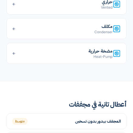
حراري
←
Vented
مكثف
←
Condenser
مضخة حرارية
←
Heat-Pump
أعطال تانية في مجففات
المجفف بيدور بدون تسخين
متوسط