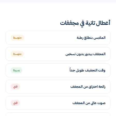
أعطال تانية في مجففات
الملابس بتطلع رطبة
متوسط
المجفف بيدور بدون تسخين
متوسط
وقت التجفيف طويل جداً
بسيط
رائحة احتراق من المجفف
فني
صوت عالي من المجفف
فني