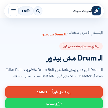
ايجينت سايت
EN
الرئيسية
الأجهزة
مجففات
/
/
/
الـ Drum مش بيدور
فني — يحتاج متخصص فوراً
الـ Drum مش بيدور
الـ Drum اللي مش بيدور علامة على Drum Belt مقطوع، Idler Pulley
بايظ، أو Motor تالف. الإصلاح فني وغالباً Belt جديد بيحل المشكلة.
اتصل فوراً — 16062
واتساب