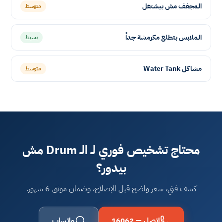
المجفف مش بيشتغل
متوسط
الملابس بتطلع مكرمشة جداً
بسيط
مشاكل Water Tank
متوسط
محتاج تشخيص فوري لـ الـ Drum مش
بيدور؟
كشف فني، سعر واضح قبل الإصلاح، وضمان موثق 6 شهور.
اتصل — 16062
واتساب