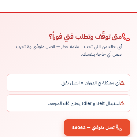
متى توقّف وتطلب فني فوراً؟
أي حالة من اللي تحت = علامة خطر — اتصل دلوقتي ولا تجرب
تعمل أي حاجة بنفسك.
⚠
أي مشكلة في الدوران = اتصل بفني
⚠
استبدال Belt و Idler يحتاج فك المجفف
اتصل دلوقتي — 16062