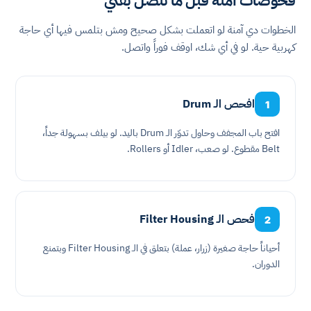
فحوصات آمنة قبل ما تتصل بفني
الخطوات دي آمنة لو اتعملت بشكل صحيح ومش بتلمس فيها أي حاجة
كهربية حية. لو في أي شك، اوقف فوراً واتصل.
افحص الـ Drum
1
افتح باب المجفف وحاول تدوّر الـ Drum باليد. لو بيلف بسهولة جداً،
Belt مقطوع. لو صعب، Idler أو Rollers.
فحص الـ Filter Housing
2
أحياناً حاجة صغيرة (زرار، عملة) بتعلق في الـ Filter Housing وبتمنع
الدوران.