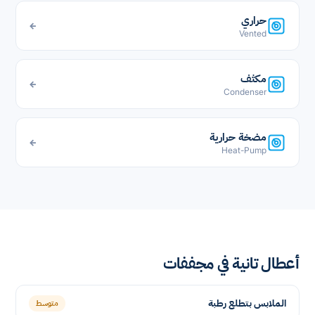
حراري
←
Vented
مكثف
←
Condenser
مضخة حرارية
←
Heat-Pump
أعطال تانية في مجففات
الملابس بتطلع رطبة
متوسط