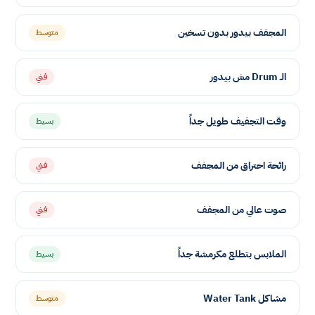
المجفف بيدور بدون تسخين
متوسط
الـ Drum مش بيدور
فني
وقت التجفيف طويل جداً
بسيط
رائحة احتراق من المجفف
فني
صوت عالي من المجفف
فني
الملابس بتطلع مكرمشة جداً
بسيط
مشاكل Water Tank
متوسط