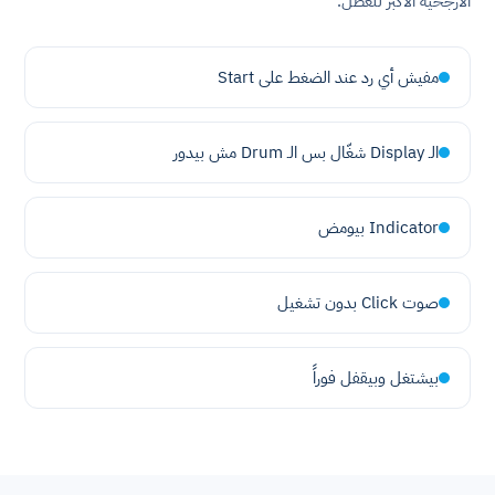
الأرجحية الأكبر للعطل.
مفيش أي رد عند الضغط على Start
الـ Display شغّال بس الـ Drum مش بيدور
Indicator بيومض
صوت Click بدون تشغيل
بيشتغل وبيقفل فوراً