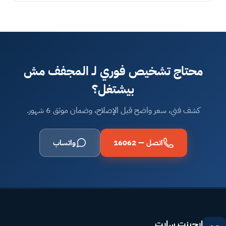
محتاج تشخيص فوري لـ المجفف مش
بيشتغل؟
كشف فني، سعر واضح قبل الإصلاح، وضمان موثق 6 شهور.
اتصل — 16062
واتساب
ايجينت سايت