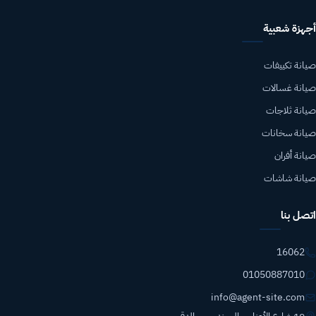
أجهزة شعبية
صيانة تكييفات
صيانة غسالات
صيانة ثلاجات
صيانة سخانات
صيانة أفران
صيانة شاشات
اتصل بنا
16062
01050887010
info@agent-site.com