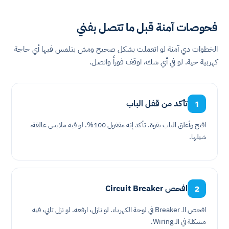
فحوصات آمنة قبل ما تتصل بفني
الخطوات دي آمنة لو اتعملت بشكل صحيح ومش بتلمس فيها أي حاجة
كهربية حية. لو في أي شك، اوقف فوراً واتصل.
تأكد من قفل الباب
1
افتح وأغلق الباب بقوة. تأكد إنه مقفول 100%. لو فيه ملابس عالقة،
شيلها.
افحص Circuit Breaker
2
افحص الـ Breaker في لوحة الكهرباء. لو نازل، ارفعه. لو نزل تاني، فيه
مشكلة في الـ Wiring.