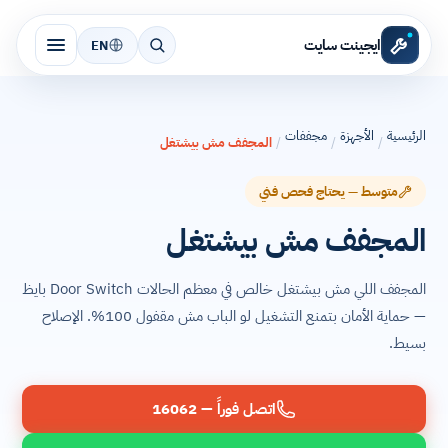
ايجينت سايت
EN
الرئيسية
الأجهزة
مجففات
/
/
/
المجفف مش بيشتغل
متوسط — يحتاج فحص فني
المجفف مش بيشتغل
المجفف اللي مش بيشتغل خالص في معظم الحالات Door Switch بايظ
— حماية الأمان بتمنع التشغيل لو الباب مش مقفول 100%. الإصلاح
بسيط.
اتصل فوراً — 16062