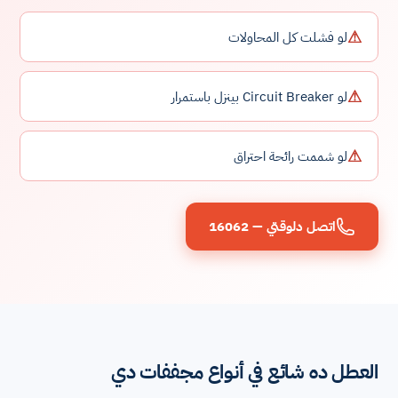
⚠
لو فشلت كل المحاولات
⚠
لو Circuit Breaker بينزل باستمرار
⚠
لو شممت رائحة احتراق
اتصل دلوقتي — 16062
العطل ده شائع في أنواع مجففات دي